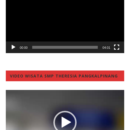
00:00
04:01
VIDEO WISATA SMP THERESIA PANGKALPINANG
Video
Player