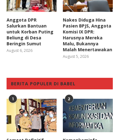
Anggota DPR
Nakes Diduga Hina
Salurkan Bantuan
Pasien BPJS, Anggota
untuk Korban Puting
Komisi IX DPR:
Beliung di Desa
Harusnya Mereka
Beringin Sumut
Malu, Bukannya
Malah Menertawakan
August 6, 2026
August 5, 2026
BERITA POPULER DI BABEL
1
2
Diantara Revisi UU atau
Revisi UU BUMN, Legislat
Terbitkan Perppu Akomodir
Gerindra: Ada Kebutuha