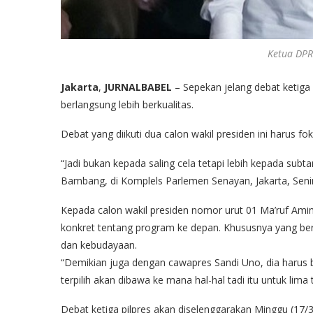
Ketua DP
Jakarta
,
JURNALBABEL
– Sepekan jelang debat ketig
berlangsung lebih berkualitas.
Debat yang diikuti dua calon wakil presiden ini harus f
“Jadi bukan kepada saling cela tetapi lebih kepada subtan
Bambang, di Komplels Parlemen Senayan, Jakarta, Senin
Kepada calon wakil presiden nomor urut 01 Ma’ruf Am
konkret tentang program ke depan. Khususnya yang berk
dan kebudayaan.
“Demikian juga dengan cawapres Sandi Uno, dia harus
terpilih akan dibawa ke mana hal-hal tadi itu untuk lim
Debat ketiga pilpres akan diselenggarakan Minggu (17