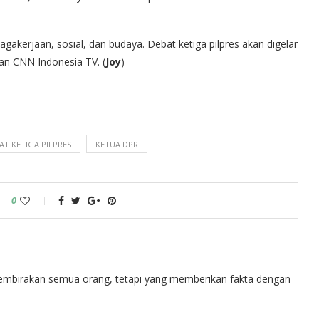
gakerjaan, sosial, dan budaya. Debat ketiga pilpres akan digelar
dan CNN Indonesia TV. (
Joy
)
AT KETIGA PILPRES
KETUA DPR
0
embirakan semua orang, tetapi yang memberikan fakta dengan