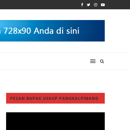
PESAN BAPAK USKUP PANGKALPINANG
Video
Player