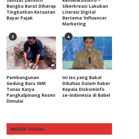
Samsat Definitif
Kemenkominfo –
Pilkada...
Hukum...
Bangka Barat Diharap
Siberkreasi Lakukan
Tingkatkan Ketaatan
Literasi Digital
August 28, 2022
January 20, 2022
Bayar Pajak
Bertema ‘Influencer
Marketing
3
4
Pembangunan
Ini Isu yang Bakal
Gedung Baru SMK
Dibahas Dalam Raker
Tunas Karya
Kepala Diskominfo
Pangkalpinang Resmi
se-Indonesia di Babel
Dimulai
MEDIA SOSIAL