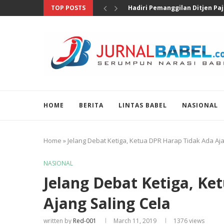
TOP POSTS
Pengungkapan 46 Juta Butir Ob
HOME
BERITA
LINTAS BABEL
NASIONAL
Home
»
Jelang Debat Ketiga, Ketua DPR Harap Tidak Ada Aja
NASIONAL
Jelang Debat Ketiga, Ke
Ajang Saling Cela
written by
Red-001
March 11, 2019
1376
views