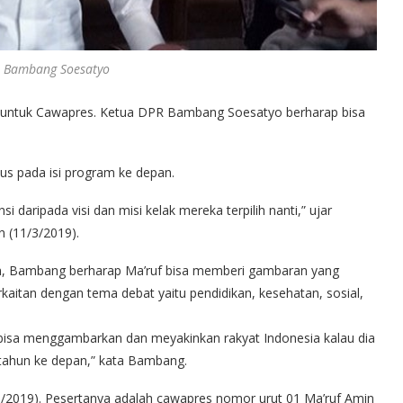
R Bambang Soesatyo
a untuk Cawapres. Ketua DPR Bambang Soesatyo berharap bisa
okus pada isi program ke depan.
si daripada visi dan misi kelak mereka terpilih nanti,” ujar
 (11/3/2019).
in, Bambang berharap Ma’ruf bisa memberi gambaran yang
aitan dengan tema debat yaitu pendidikan, kesehatan, sosial,
 bisa menggambarkan dan meyakinkan rakyat Indonesia kalau dia
a tahun ke depan,” kata Bambang.
/3/2019). Pesertanya adalah cawapres nomor urut 01 Ma’ruf Amin