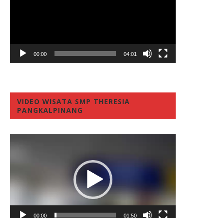
00:00
04:01
VIDEO WISATA SMP THERESIA
PANGKALPINANG
Video
Player
00:00
01:50