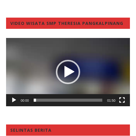
VIDEO WISATA SMP THERESIA PANGKALPINANG
Video
Player
00:00
01:50
SELINTAS BERITA