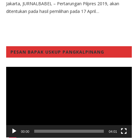
Jakarta, JURNALBABEL – Pertarungan Pilpres 2019, akan
ditentukan pada hasil pemilihan pada 17 April…
PESAN BAPAK USKUP PANGKALPINANG
Video
Player
00:00
04:01