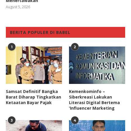
Menertawakan
August 5, 2026
BERITA POPULER DI BABEL
1
2
Samsat Definitif Bangka
Kemenkominfo –
Barat Diharap Tingkatkan
Siberkreasi Lakukan
Ketaatan Bayar Pajak
Literasi Digital Bertema
‘Influencer Marketing
3
4