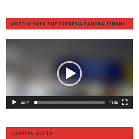
VIDEO WISATA SMP THERESIA PANGKALPINANG
Video
Player
00:00
01:50
SELINTAS BERITA