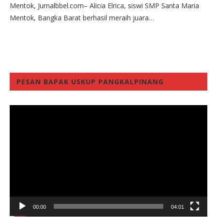
Mentok, Jurnalbbel.com– Alicia Elrica, siswi SMP Santa Maria
Mentok, Bangka Barat berhasil meraih juara…
PESAN BAPAK USKUP PANGKALPINANG
Video
Player
00:00
04:01