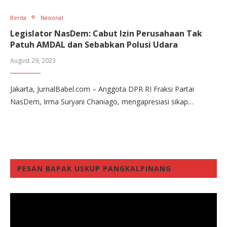
Berita
Nasional
Legislator NasDem: Cabut Izin Perusahaan Tak
Patuh AMDAL dan Sebabkan Polusi Udara
August 29, 2023
Jakarta, JurnalBabel.com – Anggota DPR RI Fraksi Partai
NasDem, Irma Suryani Chaniago, mengapresiasi sikap…
PESAN BAPAK USKUP PANGKALPINANG
Video
Player