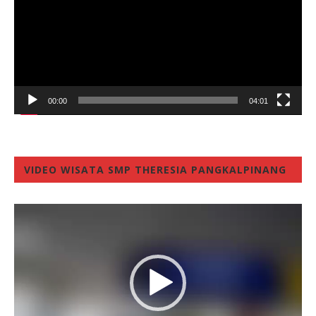
00:00
04:01
VIDEO WISATA SMP THERESIA PANGKALPINANG
Video
Player