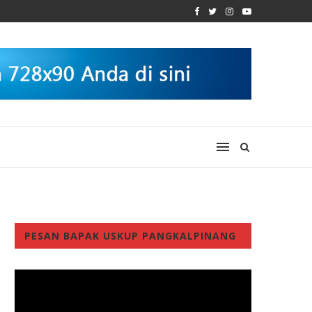
PESAN BAPAK USKUP PANGKALPINANG
Video
Player