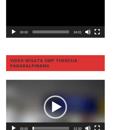
00:00
04:01
VIDEO WISATA SMP THERESIA
PANGKALPINANG
Video
Player
00:00
01:50