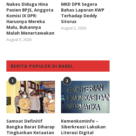
Nakes Diduga Hina
MKD DPR Segera
Pasien BPJS, Anggota
Bahas Laporan KWP
Komisi IX DPR:
Terhadap Deddy
Harusnya Mereka
Sitorus
Malu, Bukannya
August 5, 2026
Malah Menertawakan
August 5, 2026
BERITA POPULER DI BABEL
1
2
Samsat Definitif
Kemenkominfo –
Bangka Barat Diharap
Siberkreasi Lakukan
Tingkatkan Ketaatan
Literasi Digital