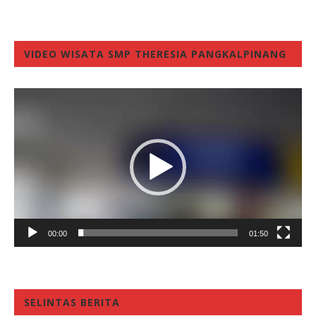
VIDEO WISATA SMP THERESIA PANGKALPINANG
Video
Player
00:00
01:50
SELINTAS BERITA