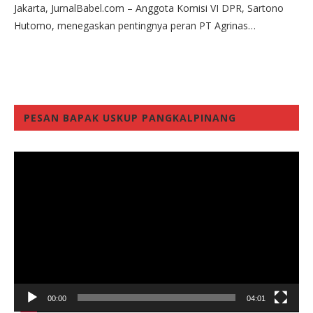
Jakarta, JurnalBabel.com – Anggota Komisi VI DPR, Sartono
Hutomo, menegaskan pentingnya peran PT Agrinas…
PESAN BAPAK USKUP PANGKALPINANG
Video
Player
00:00
04:01