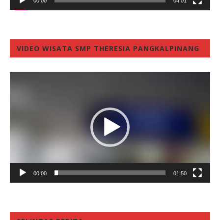
00:00
04:01
VIDEO WISATA SMP THERESIA PANGKALPINANG
Video
Player
00:00
01:50