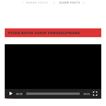
NEWER POSTS
OLDER POSTS
PESAN BAPAK USKUP PANGKALPINANG
Video
Player
00:00
04:01