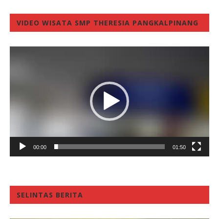
VIDEO WISATA SMP THERESIA PANGKALPINANG
Video
Player
00:00
01:50
SELINTAS BERITA