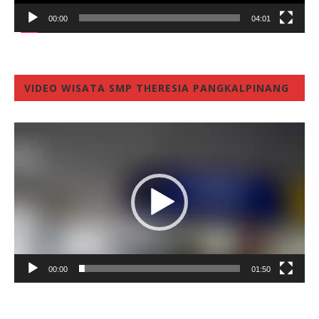
00:00
04:01
VIDEO WISATA SMP THERESIA PANGKALPINANG
Video
Player
00:00
01:50