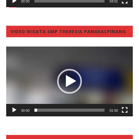
00:00
04:01
VIDEO WISATA SMP THERESIA PANGKALPINANG
Video
Player
00:00
01:50