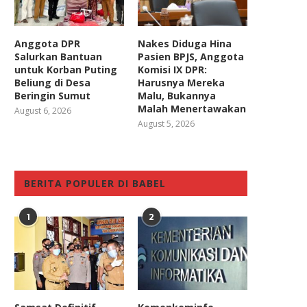
Anggota DPR
Nakes Diduga Hina
Salurkan Bantuan
Pasien BPJS, Anggota
untuk Korban Puting
Komisi IX DPR:
Beliung di Desa
Harusnya Mereka
Beringin Sumut
Malu, Bukannya
Malah Menertawakan
August 6, 2026
August 5, 2026
BERITA POPULER DI BABEL
1
2