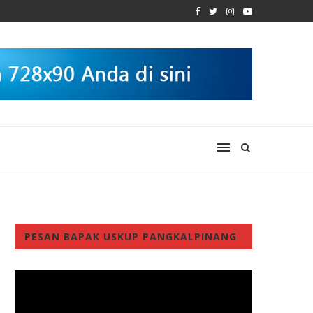
PESAN BAPAK USKUP PANGKALPINANG
Video
Player