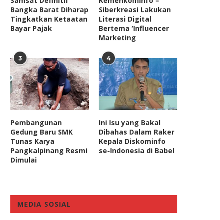
Samsat Definitif
Kemenkominfo –
Bangka Barat Diharap
Siberkreasi Lakukan
Tingkatkan Ketaatan
Literasi Digital
Bayar Pajak
Bertema ‘Influencer
Marketing
3
4
Pembangunan
Ini Isu yang Bakal
Gedung Baru SMK
Dibahas Dalam Raker
Tunas Karya
Kepala Diskominfo
Pangkalpinang Resmi
se-Indonesia di Babel
Dimulai
MEDIA SOSIAL