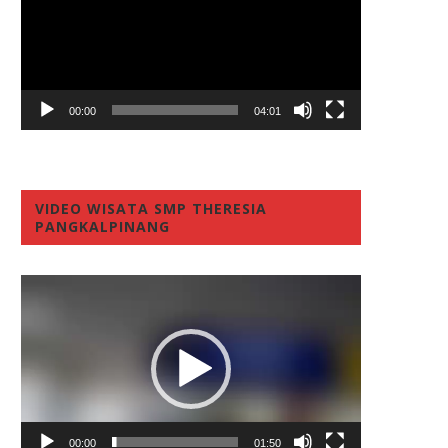
00:00
04:01
VIDEO WISATA SMP THERESIA
PANGKALPINANG
Video
Player
00:00
01:50