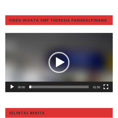
VIDEO WISATA SMP THERESIA PANGKALPINANG
Video
Player
00:00
01:50
SELINTAS BERITA