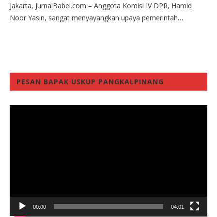
Jakarta, JurnalBabel.com – Anggota Komisi IV DPR, Hamid
Noor Yasin, sangat menyayangkan upaya pemerintah…
PESAN BAPAK USKUP PANGKALPINANG
Video
Player
00:00
04:01