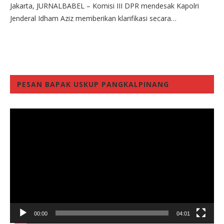
Jakarta, JURNALBABEL – Komisi III DPR mendesak Kapolri
Jenderal Idham Aziz memberikan klarifikasi secara…
PESAN BAPAK USKUP PANGKALPINANG
Video
Player
00:00
04:01