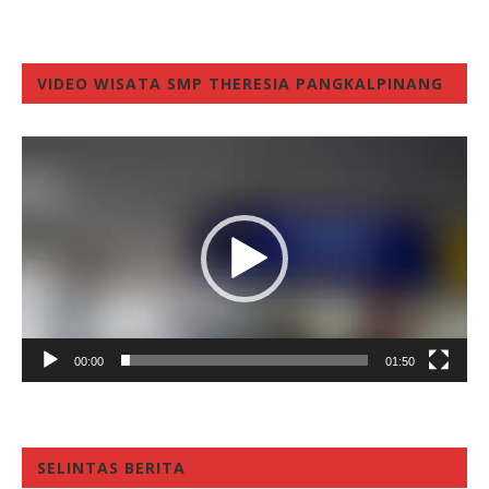
VIDEO WISATA SMP THERESIA PANGKALPINANG
Video
Player
00:00
01:50
SELINTAS BERITA