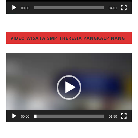
00:00
04:01
VIDEO WISATA SMP THERESIA PANGKALPINANG
Video
Player
00:00
01:50