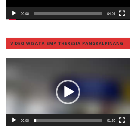
00:00
04:01
VIDEO WISATA SMP THERESIA PANGKALPINANG
Video
Player
00:00
01:50