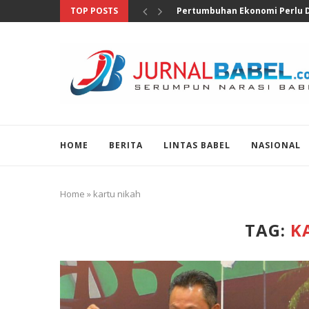
TOP POSTS
Anggota DPR Salurkan Bantuan
HOME
BERITA
LINTAS BABEL
NASIONAL
Home
»
kartu nikah
TAG:
K