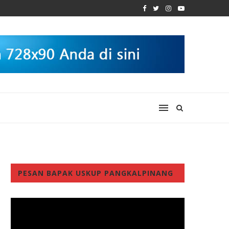
PESAN BAPAK USKUP PANGKALPINANG
Video
Player