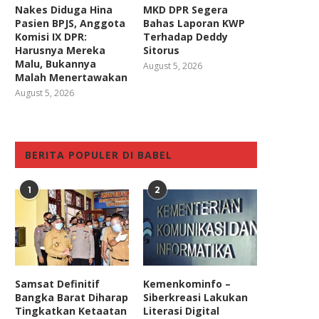
Nakes Diduga Hina
MKD DPR Segera
Pasien BPJS, Anggota
Bahas Laporan KWP
Komisi IX DPR:
Terhadap Deddy
Harusnya Mereka
Sitorus
Malu, Bukannya
August 5, 2026
Malah Menertawakan
August 5, 2026
BERITA POPULER DI BABEL
1
2
Samsat Definitif
Kemenkominfo –
Bangka Barat Diharap
Siberkreasi Lakukan
Tingkatkan Ketaatan
Literasi Digital