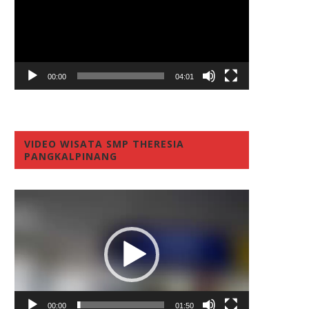
00:00
04:01
VIDEO WISATA SMP THERESIA
PANGKALPINANG
Video
Player
00:00
01:50