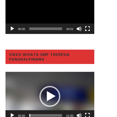
00:00
04:01
VIDEO WISATA SMP THERESIA
PANGKALPINANG
Video
Player
00:00
01:50