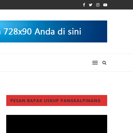
PESAN BAPAK USKUP PANGKALPINANG
Video
Player