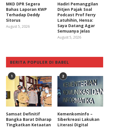
MKD DPR Segera
Hadiri Pemanggilan
Bahas Laporan KWP
Ditjen Pajak Soal
Terhadap Deddy
Podcast Prof Ferry
Sitorus
Latuhihin, Hensa:
Saya Datang Agar
August 5, 2026
Semuanya Jelas
August 5, 2026
BERITA POPULER DI BABEL
1
2
Samsat Definitif
Kemenkominfo –
Bangka Barat Diharap
Siberkreasi Lakukan
Tingkatkan Ketaatan
Literasi Digital