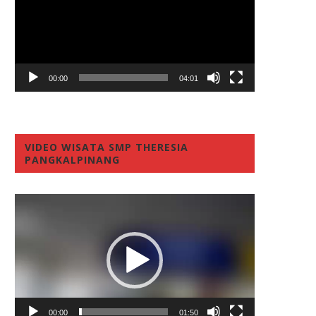
00:00
04:01
VIDEO WISATA SMP THERESIA
PANGKALPINANG
Video
Player
00:00
01:50