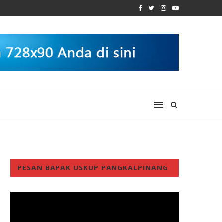
PESAN BAPAK USKUP PANGKALPINANG
Video
Player