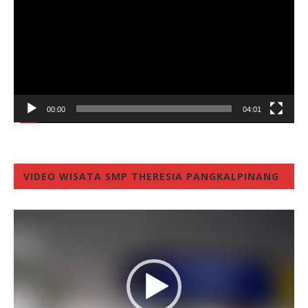
00:00
04:01
VIDEO WISATA SMP THERESIA PANGKALPINANG
Video
Player