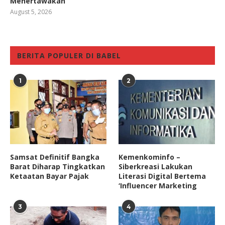
Menertawakan
August 5, 2026
BERITA POPULER DI BABEL
1
2
Samsat Definitif Bangka
Kemenkominfo –
Barat Diharap Tingkatkan
Siberkreasi Lakukan
Ketaatan Bayar Pajak
Literasi Digital Bertema
‘Influencer Marketing
3
4