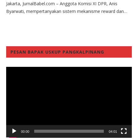
Jakarta, JurnalBabel.com – Anggota Komisi XI DPR, Anis
Byarwati, mempertanyakan sistem mekanisme reward dan…
PESAN BAPAK USKUP PANGKALPINANG
Video
Player
00:00
04:01