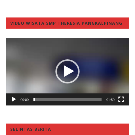
VIDEO WISATA SMP THERESIA PANGKALPINANG
Video
Player
00:00
01:50
SELINTAS BERITA