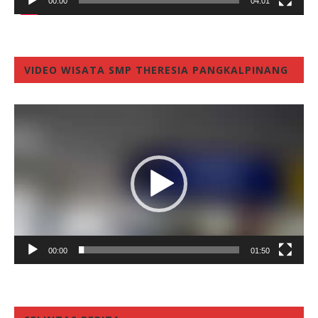
00:00
04:01
VIDEO WISATA SMP THERESIA PANGKALPINANG
Video
Player
00:00
01:50