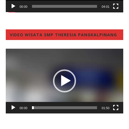
00:00
04:01
VIDEO WISATA SMP THERESIA PANGKALPINANG
Video
Player
00:00
01:50