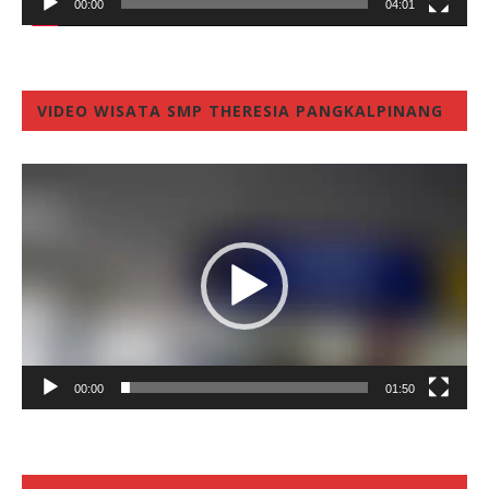
00:00
04:01
VIDEO WISATA SMP THERESIA PANGKALPINANG
Video
Player
00:00
01:50