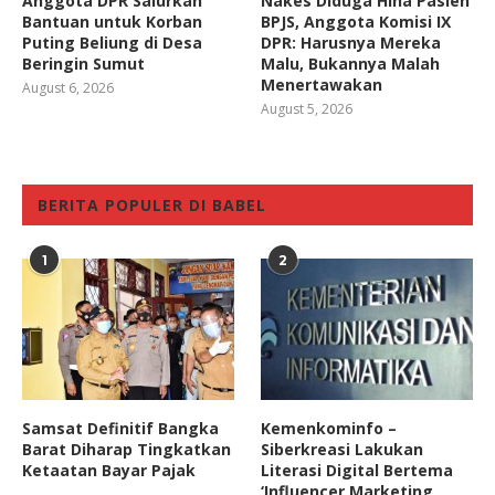
Anggota DPR Salurkan
Nakes Diduga Hina Pasien
Bantuan untuk Korban
BPJS, Anggota Komisi IX
Puting Beliung di Desa
DPR: Harusnya Mereka
Beringin Sumut
Malu, Bukannya Malah
Menertawakan
August 6, 2026
August 5, 2026
BERITA POPULER DI BABEL
1
2
Samsat Definitif Bangka
Kemenkominfo –
Barat Diharap Tingkatkan
Siberkreasi Lakukan
Ketaatan Bayar Pajak
Literasi Digital Bertema
‘Influencer Marketing