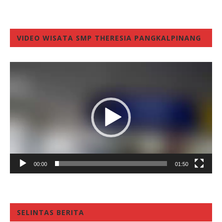
VIDEO WISATA SMP THERESIA PANGKALPINANG
Video
Player
00:00
01:50
SELINTAS BERITA