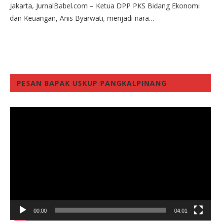
Jakarta, JurnalBabel.com – Ketua DPP PKS Bidang Ekonomi
dan Keuangan, Anis Byarwati, menjadi nara…
PESAN BAPAK USKUP PANGKALPINANG
Video
Player
00:00
04:01