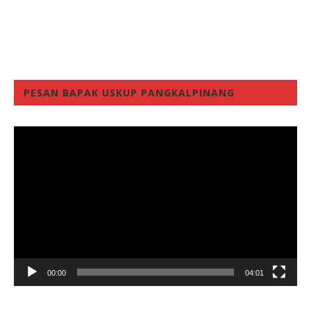
PESAN BAPAK USKUP PANGKALPINANG
Video
Player
00:00
04:01