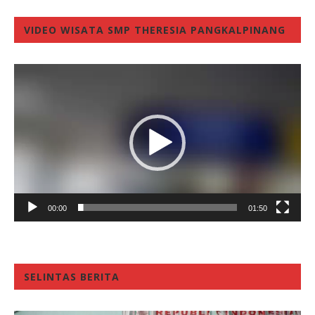
VIDEO WISATA SMP THERESIA PANGKALPINANG
Video
Player
00:00
01:50
SELINTAS BERITA