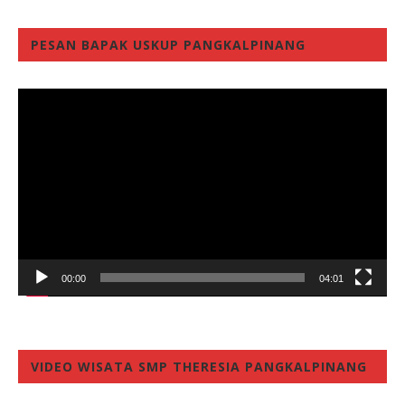
PESAN BAPAK USKUP PANGKALPINANG
Video
Player
00:00
04:01
VIDEO WISATA SMP THERESIA PANGKALPINANG