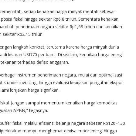
al pemerintah, setiap kenaikan harga minyak mentah sebesar
isi fiskal hingga sekitar Rp6,8 triliun. Sementara kenaikan
ambah penerimaan negara sekitar Rp1,68 triliun dan kenaikan
kitar Rp2,15 triliun.
dengan langkah konkret, terutama karena harga minyak dunia
i kisaran USD70 per barel. Di sisi lain, kenaikan harga energi
tekanan terhadap defisit anggaran.
bagai instrumen penerimaan negara, mulai dari optimalisasi
ik under invoicing, hingga evaluasi kebijakan pungutan ekspor
ami lonjakan harga signifikan.
i fiskal. Jangan sampai momentum kenaikan harga komoditas
guatan APBN,” tegasnya.
ffer fiskal melalui efisiensi belanja negara sebesar Rp120–130
g diperkirakan mampu menghemat devisa impor energi hingga