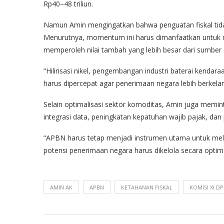
Rp40–48 triliun.
Namun Amin mengingatkan bahwa penguatan fiskal tidak
Menurutnya, momentum ini harus dimanfaatkan untuk mem
memperoleh nilai tambah yang lebih besar dari sumber
“Hilirisasi nikel, pengembangan industri baterai kendaraa
harus dipercepat agar penerimaan negara lebih berkelan
Selain optimalisasi sektor komoditas, Amin juga memi
integrasi data, peningkatan kepatuhan wajib pajak, da
“APBN harus tetap menjadi instrumen utama untuk melin
potensi penerimaan negara harus dikelola secara optima
AMIN AK
APBN
KETAHANAN FISKAL
KOMISI XI D