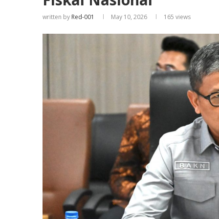
written by
Red-001
May 10, 2026
165
views