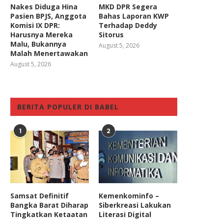
Nakes Diduga Hina
MKD DPR Segera
Pasien BPJS, Anggota
Bahas Laporan KWP
Komisi IX DPR:
Terhadap Deddy
Harusnya Mereka
Sitorus
Malu, Bukannya
August 5, 2026
Malah Menertawakan
August 5, 2026
BERITA POPULER DI BABEL
1
2
Samsat Definitif
Kemenkominfo –
Bangka Barat Diharap
Siberkreasi Lakukan
Tingkatkan Ketaatan
Literasi Digital