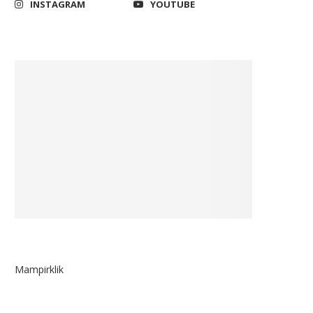
INSTAGRAM
YOUTUBE
Gunakan Fungsi Ganda, DPR:
Legislator Demokrat: Ani
embaga Survei Bisa Menjadi...
Baswedan Sampaikan Fak
Pembangunan Jalan...
March 22, 2019
May 23, 2023
Mampirklik