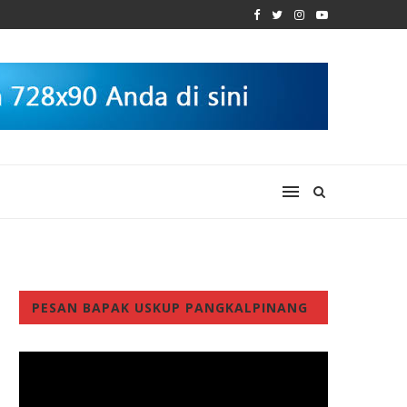
PESAN BAPAK USKUP PANGKALPINANG
Video
Player