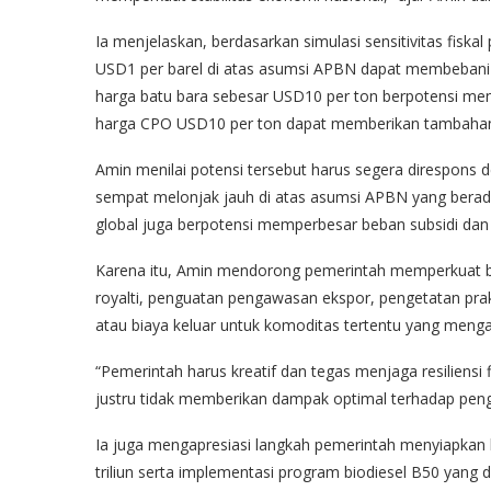
Ia menjelaskan, berdasarkan simulasi sensitivitas fisk
USD1 per barel di atas asumsi APBN dapat membebani pos
harga batu bara sebesar USD10 per ton berpotensi men
harga CPO USD10 per ton dapat memberikan tambahan se
Amin menilai potensi tersebut harus segera direspons 
sempat melonjak jauh di atas asumsi APBN yang berada d
global juga berpotensi memperbesar beban subsidi dan 
Karena itu, Amin mendorong pemerintah memperkuat ber
royalti, penguatan pengawasan ekspor, pengetatan prakt
atau biaya keluar untuk komoditas tertentu yang mengal
“Pemerintah harus kreatif dan tegas menjaga resiliens
justru tidak memberikan dampak optimal terhadap pen
Ia juga mengapresiasi langkah pemerintah menyiapkan bu
triliun serta implementasi program biodiesel B50 yan