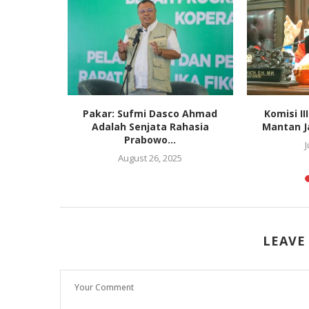
 Percepat
Pakar: Sufmi Dasco Ahmad
Komisi I
 Tanah
Adalah Senjata Rahasia
Mantan Ja
.
Prabowo...
J
August 26, 2025
LEAVE