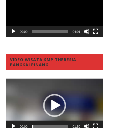
00:00
04:01
VIDEO WISATA SMP THERESIA
PANGKALPINANG
Video
Player
00:00
01:50