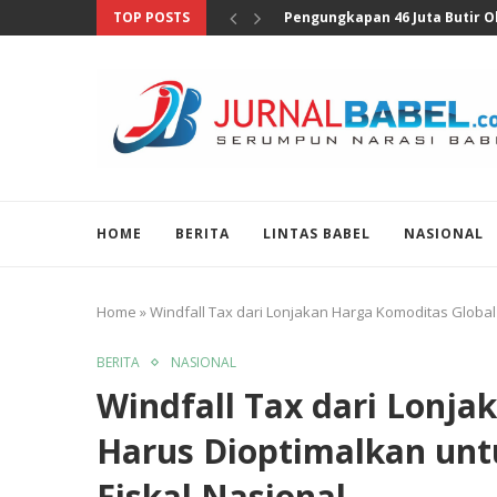
TOP POSTS
Anggota DPR Sebut Sensus Eko
HOME
BERITA
LINTAS BABEL
NASIONAL
Home
»
Windfall Tax dari Lonjakan Harga Komoditas Global
BERITA
NASIONAL
Windfall Tax dari Lonja
Harus Dioptimalkan unt
Fiskal Nasional