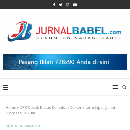
Home
»
DPR Desak Kasus Kematian Dokter Internship di Jambi
Diproses Hukum
BERITA
NASIONAL