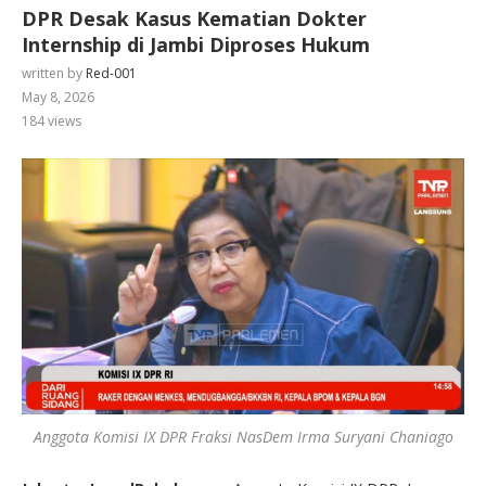
DPR Desak Kasus Kematian Dokter
Internship di Jambi Diproses Hukum
written by
Red-001
May 8, 2026
184
views
Anggota Komisi IX DPR Fraksi NasDem Irma Suryani Chaniago