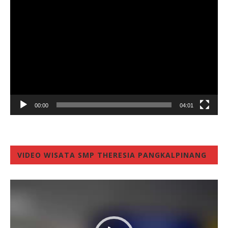
Video
Player
00:00
04:01
VIDEO WISATA SMP THERESIA PANGKALPINANG
Video
Player