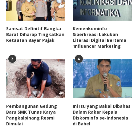
Samsat Definitif Bangka
Kemenkominfo –
Barat Diharap Tingkatkan
Siberkreasi Lakukan
Ketaatan Bayar Pajak
Literasi Digital Bertema
‘Influencer Marketing
3
4
Pembangunan Gedung
Ini Isu yang Bakal Dibahas
Baru SMK Tunas Karya
Dalam Raker Kepala
Pangkalpinang Resmi
Diskominfo se-Indonesia
Dimulai
di Babel