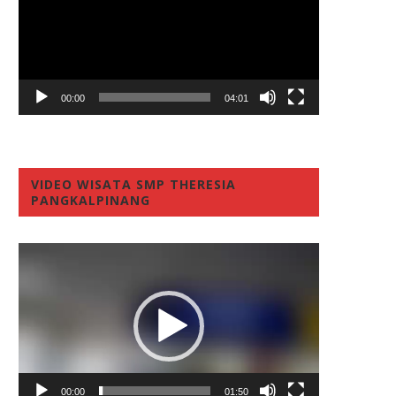
00:00
04:01
VIDEO WISATA SMP THERESIA
PANGKALPINANG
Video
Player
00:00
01:50