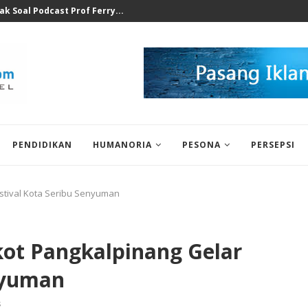
at Ilegal Bukti Keseriusan...
PENDIDIKAN
HUMANORIA
PESONA
PERSEPSI
stival Kota Seribu Senyuman
ot Pangkalpinang Gelar
nyuman
s