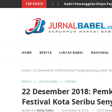
TOP POSTS
Pengungkapan 46 Juta Butir Ob
HOME
BERITA
LINTAS BABEL
NASIONAL
Home
»
22 Desember 2018: Pemkot Pangkalpinang Gelar Fe
BERITA
LINTAS BABEL
PESONA
22 Desember 2018: Pemk
Festival Kota Seribu Se
written by
Stefan Kelen
December 4, 2018
2016
view