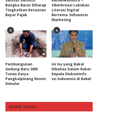
Samsat Definitif
Kemenkominfo –
Bangka Barat Diharap
Siberkreasi Lakukan
Tingkatkan Ketaatan
Literasi Digital
Bayar Pajak
Bertema ‘Influencer
Marketing
3
4
Anggota Komisi III DPR Minta
Komisi III DPR: Penempat
emerintah Perhatikan Serius...
Penyidik di KPK Harus...
July 14, 2021
April 22, 2021
Pembangunan
Ini Isu yang Bakal
Gedung Baru SMK
Dibahas Dalam Raker
Tunas Karya
Kepala Diskominfo
Pangkalpinang Resmi
se-Indonesia di Babel
Dimulai
MEDIA SOSIAL