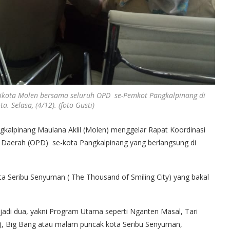
likota Molen bersama seluruh OPD se-Pemkot Pangkalpinang di
. Selasa, (4/12). (foto Gusti)
gkalpinang Maulana Aklil (Molen) menggelar Rapat Koordinasi
h Daerah (OPD) se-kota Pangkalpinang yang berlangsung di
a Seribu Senyuman ( The Thousand of Smiling City) yang bakal
jadi dua, yakni Program Utama seperti Nganten Masal, Tari
e), Big Bang atau malam puncak kota Seribu Senyuman,