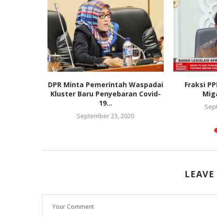
a Perlu
DPR Minta Pemerintah Waspadai
Fraksi PP
gen Swap
Kluster Baru Penyebaran Covid-
Miga
19...
Sep
September 23, 2020
LEAVE