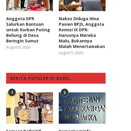
Anggota DPR
Nakes Diduga Hina
Salurkan Bantuan
Pasien BPJS, Anggota
untuk Korban Puting
Komisi IX DPR:
Beliung di Desa
Harusnya Mereka
Beringin Sumut
Malu, Bukannya
Malah Menertawakan
August 6, 2026
August 5, 2026
BERITA POPULER DI BABEL
1
2