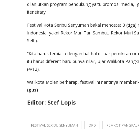
dilanjutkan program pendukung yaitu promosi media, g
iteneirary.
Festival Kota Seribu Senyuman bakal mencatat 3 (tiga
Indonesia, yakni Rekor Muri Tari Sambut, Rekor Muri S
Selfi).
“Kita harus terbiasa dengan hal-hal di luar pemikiran 
itu harus diferent baru punya nilai”, ujar Walikota Pan
(4/12).
Walikota Molen berharap, festival ini nantinya member
(
gus)
Editor: Stef Lopis
FESTIVAL SERIBU SENYUMAN
OPD
PEMKOT PANGKAL