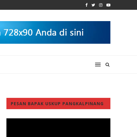
PESAN BAPAK USKUP PANGKALPINANG
Video
Player