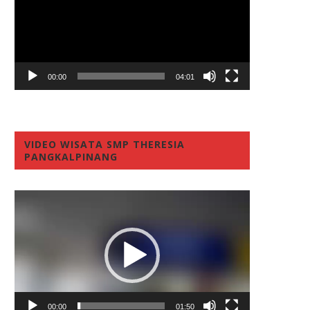
00:00
04:01
VIDEO WISATA SMP THERESIA
PANGKALPINANG
Video
Player
00:00
01:50