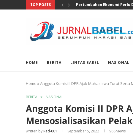
TOP POSTS
Anggota DPR Salurkan Bantuan
HOME
BERITA
LINTAS BABEL
NASIONAL
Home
»
Anggota Komisi II DPR Ajak Mahasiswa Turut Serta
BERITA
NASIONAL
Anggota Komisi II DPR 
Mensosialisasikan Pela
written by
Red-001
September 5, 2022
968
views