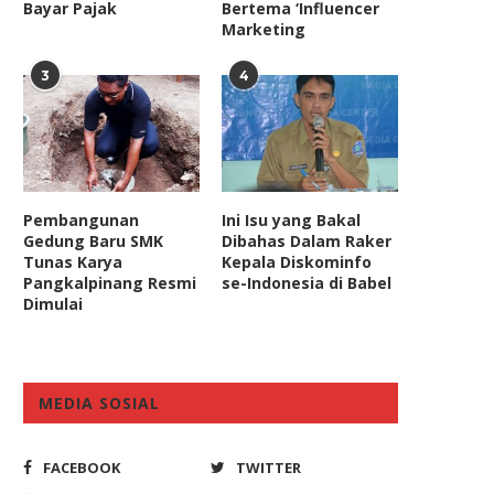
Bayar Pajak
Bertema ‘Influencer
Marketing
Program Kartu Pra-Kerja
Tercatat Sejarah Buruk R
3
4
Sebaiknya Ditunda Sampai
Perdebatan Ijazah Jokowi Bi
Wabah Covid-19...
January 21, 2026
March 24, 2020
Pembangunan
Ini Isu yang Bakal
Gedung Baru SMK
Dibahas Dalam Raker
Tunas Karya
Kepala Diskominfo
Pangkalpinang Resmi
se-Indonesia di Babel
Dimulai
MEDIA SOSIAL
FACEBOOK
TWITTER