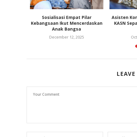
Ancam Coret
Sosialisasi Empat Pilar
Asisten Ko
i...
Kebangsaan Ikut Mencerdaskan
KASN Sepa
Anak Bangsa
021
December 12, 2025
Oct
LEAVE