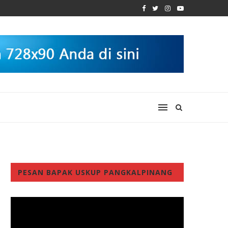
PESAN BAPAK USKUP PANGKALPINANG
Video
Player