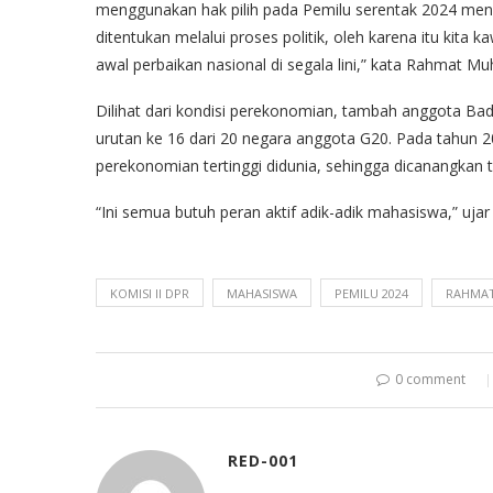
menggunakan hak pilih pada Pemilu serentak 2024 mend
ditentukan melalui proses politik, oleh karena itu kita 
awal perbaikan nasional di segala lini,” kata Rahmat Muh
Dilihat dari kondisi perekonomian, tambah anggota Bada
urutan ke 16 dari 20 negara anggota G20. Pada tahun 2
perekonomian tertinggi didunia, sehingga dicanangkan
“Ini semua butuh peran aktif adik-adik mahasiswa,” ujar l
KOMISI II DPR
MAHASISWA
PEMILU 2024
RAHMAT
0 comment
RED-001