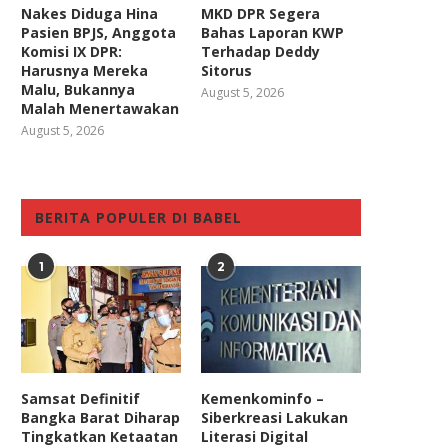
Nakes Diduga Hina
MKD DPR Segera
Pasien BPJS, Anggota
Bahas Laporan KWP
Komisi IX DPR:
Terhadap Deddy
Harusnya Mereka
Sitorus
Malu, Bukannya
August 5, 2026
Malah Menertawakan
August 5, 2026
BERITA POPULER DI BABEL
1
2
Samsat Definitif
Kemenkominfo –
Bangka Barat Diharap
Siberkreasi Lakukan
Tingkatkan Ketaatan
Literasi Digital