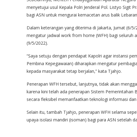
menyetujui usul Kepala Polri Jenderal Pol. Listyo Sigi
bagi ASN untuk mengurai kemacetan arus balik Lebaran
Dalam keterangan yang diterima di Jakarta, Jumat (6/
mengatur jadwal work from home (WFH) bagi seluruh ap
(9/5/2022).
“Saya setuju dengan pendapat Kapolri agar instansi p
Pembina Kepegawaian) diharapkan mengatur pembagian
kepada masyarakat tetap berjalan,” kata Tjahjo.
Penerapan WFH tersebut, lanjutnya, tidak akan mengga
karena kini telah ada penerapan Sistem Pemerintahan 
secara fleksibel memanfaatkan teknologi informasi dan 
Selain itu, tambah Tjahjo, penerapan WFH selama sepek
upaya isolasi mandiri (isoman) bagi para ASN setelah 