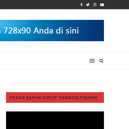
PESAN BAPAK USKUP PANGKALPINANG
Video
Player