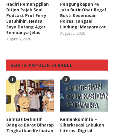
Hadiri Pemanggilan
Pengungkapan 46
Ditjen Pajak Soal
Juta Butir Obat Ilegal
Podcast Prof Ferry
Bukti Keseriusan
Latuhihin, Hensa:
Polres Tangsel
Saya Datang Agar
Lindungi Masyarakat
Semuanya Jelas
August 5, 2026
August 5, 2026
BERITA POPULER DI BABEL
1
2
Samsat Definitif
Kemenkominfo –
Bangka Barat Diharap
Siberkreasi Lakukan
Tingkatkan Ketaatan
Literasi Digital