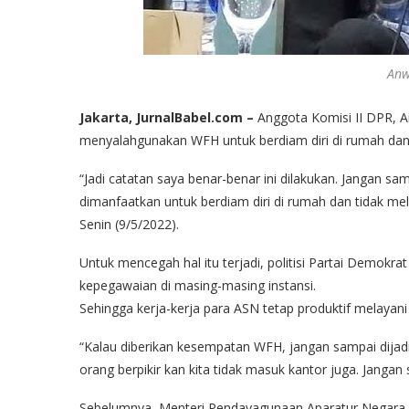
Anw
Jakarta, JurnalBabel.com –
Anggota Komisi II DPR, A
menyalahgunakan WFH untuk berdiam diri di rumah dan 
“Jadi catatan saya benar-benar ini dilakukan. Jangan sam
dimanfaatkan untuk berdiam diri di rumah dan tidak me
Senin (9/5/2022).
Untuk mencegah hal itu terjadi, politisi Partai Demokr
kepegawaian di masing-masing instansi.
Sehingga kerja-kerja para ASN tetap produktif melayan
“Kalau diberikan kesempatan WFH, jangan sampai dijadi
orang berpikir kan kita tidak masuk kantor juga. Jangan 
Sebelumnya, Menteri Pendayagunaan Aparatur Negara 