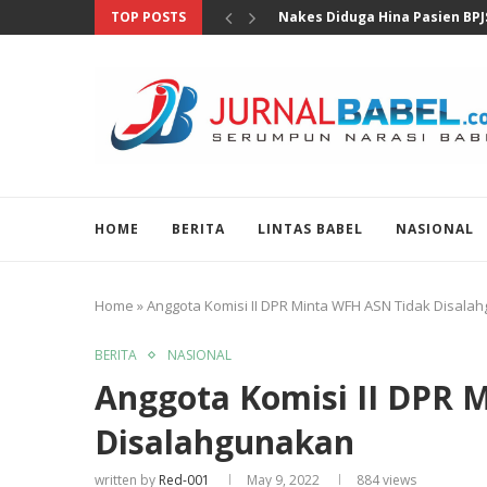
TOP POSTS
MKD DPR Segera Bahas Lapora
HOME
BERITA
LINTAS BABEL
NASIONAL
Home
»
Anggota Komisi II DPR Minta WFH ASN Tidak Disala
BERITA
NASIONAL
Anggota Komisi II DPR 
Disalahgunakan
written by
Red-001
May 9, 2022
884
views