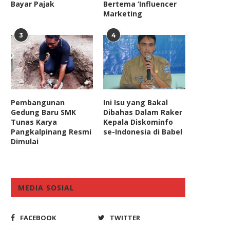
Bayar Pajak
Bertema ‘Influencer
Marketing
3
4
Pembangunan
Ini Isu yang Bakal
Gedung Baru SMK
Dibahas Dalam Raker
Tunas Karya
Kepala Diskominfo
Komisi VIII DPR Serahkan
Legislator PKB: RUU TPKS T
Pangkalpinang Resmi
se-Indonesia di Babel
Bantuan Kemensos Kepada
Bertentangan dengan Huku
Dimulai
Masyarakat
November 25, 2021
July 17, 2023
MEDIA SOSIAL
FACEBOOK
TWITTER