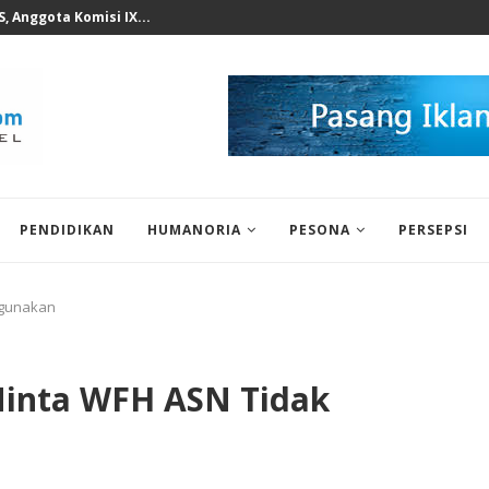
n KWP Terhadap Deddy...
PENDIDIKAN
HUMANORIA
PESONA
PERSEPSI
hgunakan
Minta WFH ASN Tidak