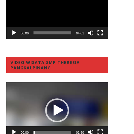
00:00
04:01
VIDEO WISATA SMP THERESIA
PANGKALPINANG
Video
Player
00:00
01:50