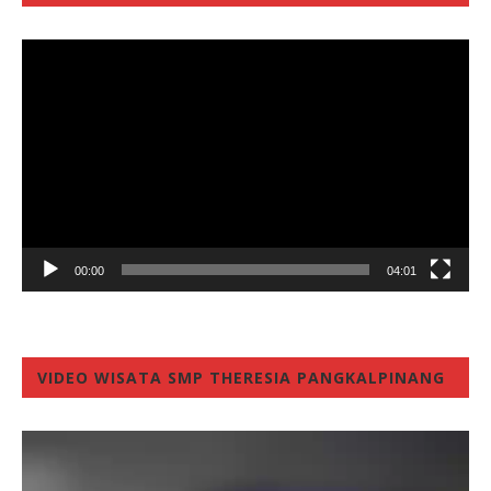
Video
Player
00:00
04:01
VIDEO WISATA SMP THERESIA PANGKALPINANG
Video
Player