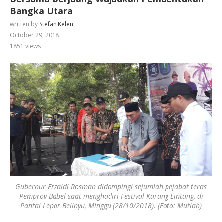
Bangka Utara
written by
Stefan Kelen
October 29, 2018
1851
views
Gubernur Erzaldi Rosman didampingi sejumlah pejabat teras
Pemprov Babel saat menghadiri Festival Karang Lintang, di
Pantai Lepar Belinyu, Minggu (28/10/2018). (Foto: Mutiah)