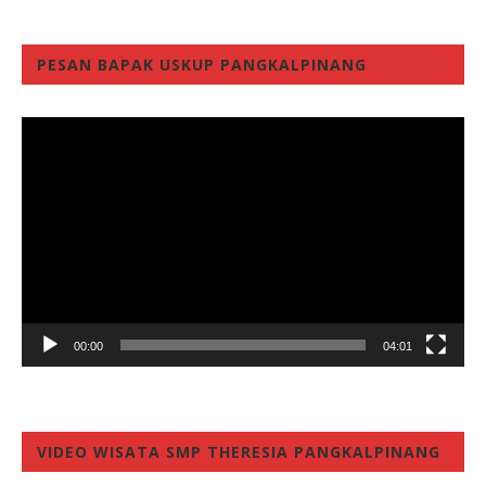
PESAN BAPAK USKUP PANGKALPINANG
Video
Player
00:00
04:01
VIDEO WISATA SMP THERESIA PANGKALPINANG