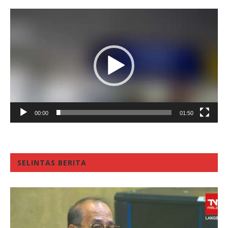
Video
Player
00:00
01:50
SELINTAS BERITA