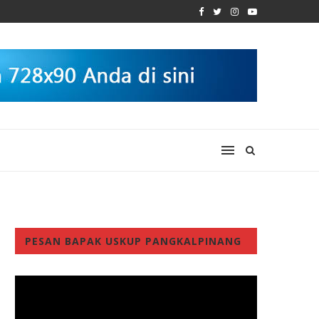
PESAN BAPAK USKUP PANGKALPINANG
Video
Player