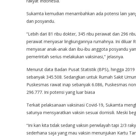
rakyat Indonesia.
Sukamta kemudian menambahkan ada potensi lain yang 
dan posyandu.
“Lebih dari 81 ribu dokter, 345 ribu perawat dan 296 
perawat menyasar lingkungannya rumahnya. Ini diluar
menyasar anak-anak dan ibu-ibu anggota posyandu yang 
pemerintah serius melakukan vaksinasi,” jelasnya.
Menurut data Badan Pusat Statistik (BPS), hingga 2019
sebanyak 345.508. Sedangkan untuk Rumah Sakit Umum
Puskesmas rawat inap sebanyak 6.086, Puskesmas non r
296.777. Ini potensi yang luar biasa
Terkait pelaksanaan vaksinasi Covid-19, Sukamta mengkri
satunya mensyaratkan vaksin sesuai domisili. Meski begit
“Ini kan kita tidak sedang vaksin perwilayah tapi 2/3 
sederhana saja yang mau vaksin menunjukan Kartu Tand