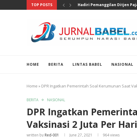
TOP POSTS
Hadiri Pemanggilan Ditjen Paja
HOME
BERITA
LINTAS BABEL
NASIONAL
Home
»
DPR Ingatkan Pemerintah Soal Kerumunan Saat Vaks
BERITA
NASIONAL
DPR Ingatkan Pemerint
Vaksinasi 2 Juta Per Har
written by
Red-001
June 27, 2021
964
views