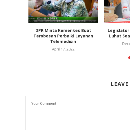
Aparat
DPR Minta Kemenkes Buat
Legislato
 Tak
Terobosan Perbaiki Layanan
Luhut Soa
inal...
Telemedisin
Dece
April 17, 2022
LEAVE