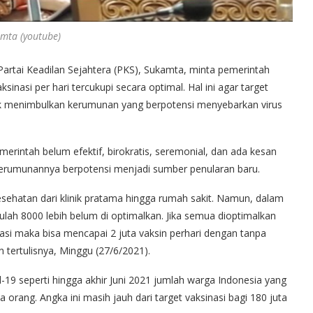
mta (youtube)
artai Keadilan Sejahtera (PKS), Sukamta, minta pemerintah
inasi per hari tercukupi secara optimal. Hal ini agar target
dak menimbulkan kerumunan yang berpotensi menyebarkan virus
emerintah belum efektif, birokratis, seremonial, dan ada kesan
 kerumunannya berpotensi menjadi sumber penularan baru.
kesehatan dari klinik pratama hingga rumah sakit. Namun, dalam
julah 8000 lebih belum di optimalkan. Jika semua dioptimalkan
asi maka bisa mencapai 2 juta vaksin perhari dengan tanpa
tertulisnya, Minggu (27/6/2021).
19 seperti hingga akhir Juni 2021 jumlah warga Indonesia yang
a orang. Angka ini masih jauh dari target vaksinasi bagi 180 juta