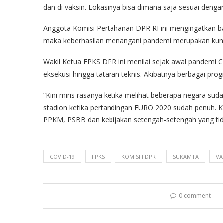
dan di vaksin. Lokasinya bisa dimana saja sesuai denga
Anggota Komisi Pertahanan DPR RI ini mengingatkan b
maka keberhasilan menangani pandemi merupakan kunc
Wakil Ketua FPKS DPR ini menilai sejak awal pandemi Co
eksekusi hingga tataran teknis. Akibatnya berbagai pr
“Kini miris rasanya ketika melihat beberapa negara su
stadion ketika pertandingan EURO 2020 sudah penuh. Ki
PPKM, PSBB dan kebijakan setengah-setengah yang tid
COVID-19
FPKS
KOMISI I DPR
SUKAMTA
VA
0 comment