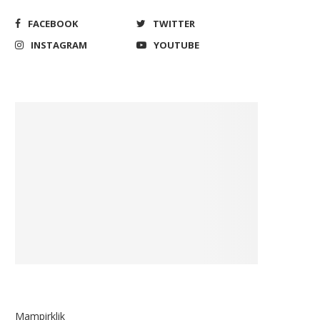
FACEBOOK
TWITTER
INSTAGRAM
YOUTUBE
api Bandar Narkoba Dipindah
Legislator Demokrat: Kok 
ke Lapas Nusakambangan,
Sekarang Gaji PNS Naik..
Komisi...
August 20, 2023
August 10, 2021
Mampirklik