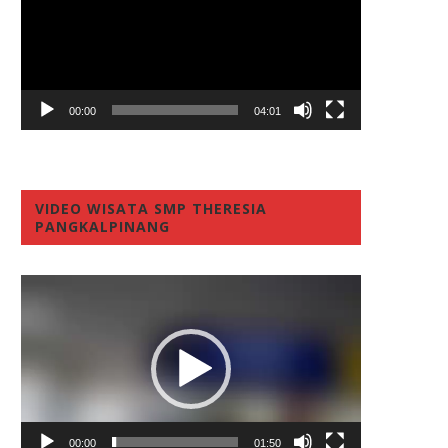
00:00
04:01
VIDEO WISATA SMP THERESIA
PANGKALPINANG
Video
Player
00:00
01:50