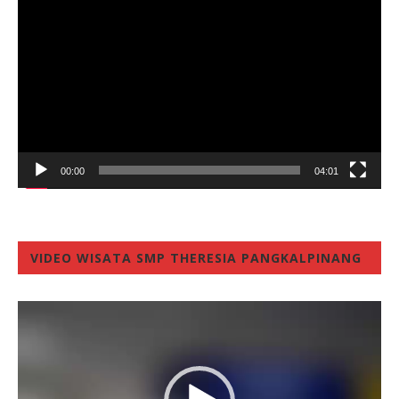
Player
00:00
04:01
VIDEO WISATA SMP THERESIA PANGKALPINANG
Video
Player