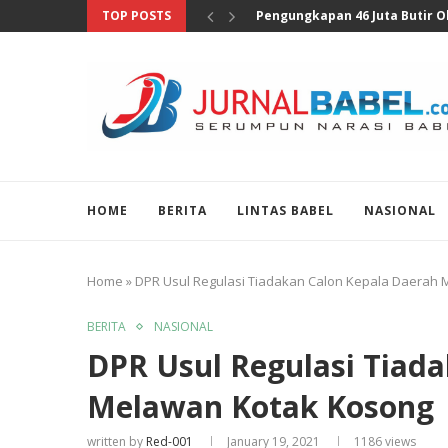
TOP POSTS
Anggota DPR Sebut Sensus Eko
HOME
BERITA
LINTAS BABEL
NASIONAL
Home
»
DPR Usul Regulasi Tiadakan Calon Kepala Daerah
BERITA
NASIONAL
DPR Usul Regulasi Tiad
Melawan Kotak Kosong
written by
Red-001
January 19, 2021
1186
views