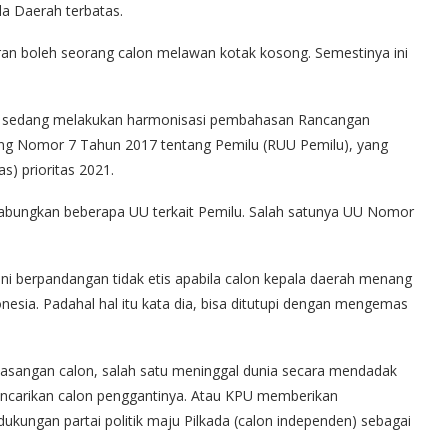
la Daerah terbatas.
ran boleh seorang calon melawan kotak kosong. Semestinya ini
 DPR sedang melakukan harmonisasi pembahasan Rancangan
g Nomor 7 Tahun 2017 tentang Pemilu (RUU Pemilu), yang
s) prioritas 2021.
ggabungkan beberapa UU terkait Pemilu. Salah satunya UU Nomor
ini berpandangan tidak etis apabila calon kepala daerah menang
sia. Padahal hal itu kata dia, bisa ditutupi dengan mengemas
 pasangan calon, salah satu meninggal dunia secara mendadak
encarikan calon penggantinya. Atau KPU memberikan
kungan partai politik maju Pilkada (calon independen) sebagai