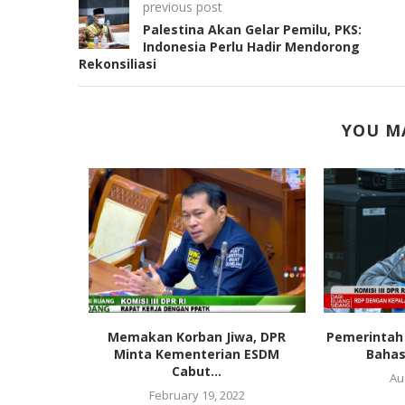
previous post
Palestina Akan Gelar Pemilu, PKS:
Indonesia Perlu Hadir Mendorong
Rekonsiliasi
YOU MA
mbahan
Memakan Korban Jiwa, DPR
Pemerintah 
Program
Minta Kementerian ESDM
Bahas
ah...
Cabut...
Au
4
February 19, 2022