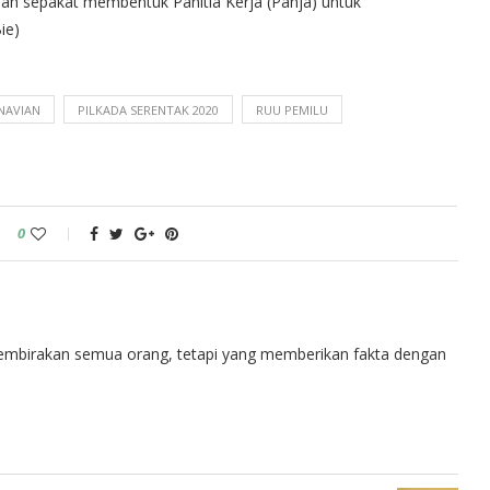
dah sepakat membentuk Panitia Kerja (Panja) untuk
ie)
NAVIAN
PILKADA SERENTAK 2020
RUU PEMILU
0
embirakan semua orang, tetapi yang memberikan fakta dengan