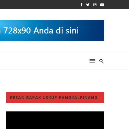
PESAN BAPAK USKUP PANGKALPINANG
Video
Player