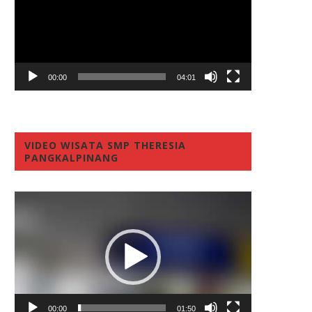
00:00
04:01
VIDEO WISATA SMP THERESIA
PANGKALPINANG
Video
Player
00:00
01:50