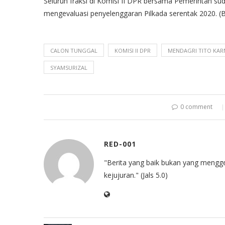
Seluruh fraksi di Komisi II DPR bersama Pemerintah su
mengevaluasi penyelenggaran Pilkada serentak 2020. (B
CALON TUNGGAL
KOMISI II DPR
MENDAGRI TITO KAR
SYAMSURIZAL
0 comment
RED-001
"Berita yang baik bukan yang mengg
kejujuran." (Jals 5.0)