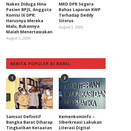
Nakes Diduga Hina
MKD DPR Segera
Pasien BPJS, Anggota
Bahas Laporan KWP
Komisi IX DPR:
Terhadap Deddy
Harusnya Mereka
Sitorus
Malu, Bukannya
August 5, 2026
Malah Menertawakan
August 5, 2026
BERITA POPULER DI BABEL
1
2
Samsat Definitif
Kemenkominfo –
Bangka Barat Diharap
Siberkreasi Lakukan
Tingkatkan Ketaatan
Literasi Digital