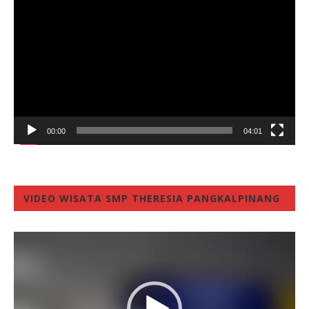
Player
00:00
04:01
VIDEO WISATA SMP THERESIA PANGKALPINANG
Video
Player