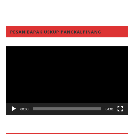
PESAN BAPAK USKUP PANGKALPINANG
Video
Player
00:00
04:01