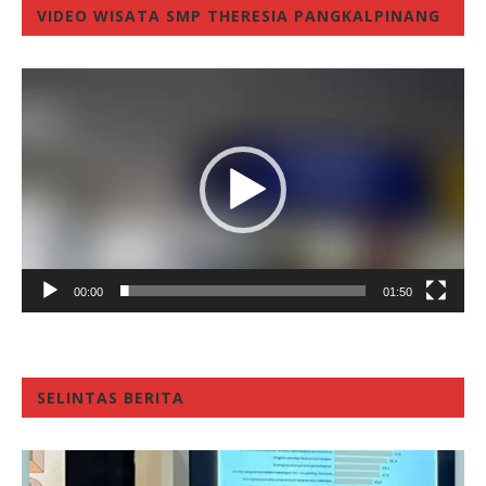
VIDEO WISATA SMP THERESIA PANGKALPINANG
Video
Player
00:00
01:50
SELINTAS BERITA