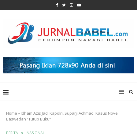
Home
»
Idham Azis Jadi Kapolri, Suparji Achmad: Kasus Novel
Baswedan “Tutup Buku”
BERITA
NASIONAL