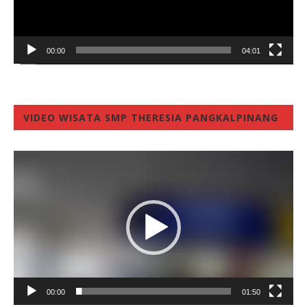
00:00
04:01
VIDEO WISATA SMP THERESIA PANGKALPINANG
Video
Player
00:00
01:50