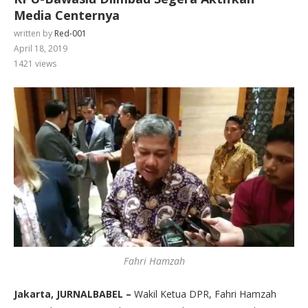
Media Centernya
written by
Red-001
April 18, 2019
1421
views
Fahri Hamzah
Jakarta, JURNALBABEL –
Wakil Ketua DPR, Fahri Hamzah