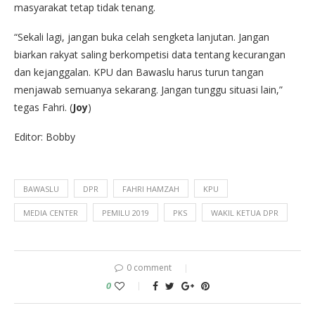
masyarakat tetap tidak tenang.
“Sekali lagi, jangan buka celah sengketa lanjutan. Jangan
biarkan rakyat saling berkompetisi data tentang kecurangan
dan kejanggalan. KPU dan Bawaslu harus turun tangan
menjawab semuanya sekarang. Jangan tunggu situasi lain,”
tegas Fahri. (
Joy
)
Editor: Bobby
BAWASLU
DPR
FAHRI HAMZAH
KPU
MEDIA CENTER
PEMILU 2019
PKS
WAKIL KETUA DPR
0 comment
0