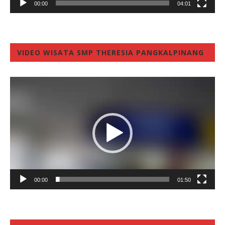
00:00
04:01
VIDEO WISATA SMP THERESIA PANGKALPINANG
Video
Player
00:00
01:50