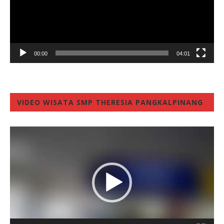
00:00
04:01
VIDEO WISATA SMP THERESIA PANGKALPINANG
Video
Player