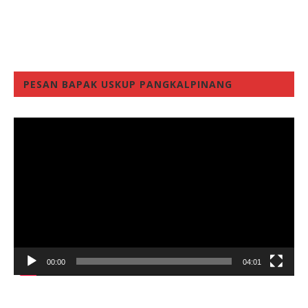
PESAN BAPAK USKUP PANGKALPINANG
Video
Player
00:00
04:01