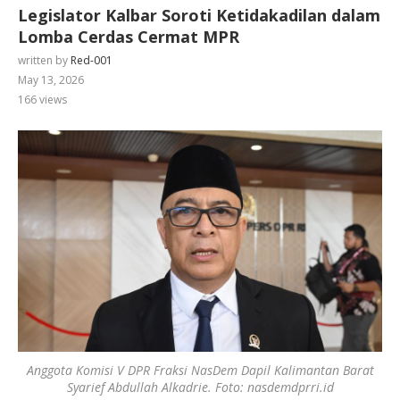
Legislator Kalbar Soroti Ketidakadilan dalam
Lomba Cerdas Cermat MPR
written by
Red-001
May 13, 2026
166
views
Anggota Komisi V DPR Fraksi NasDem Dapil Kalimantan Barat
Syarief Abdullah Alkadrie. Foto: nasdemdprri.id