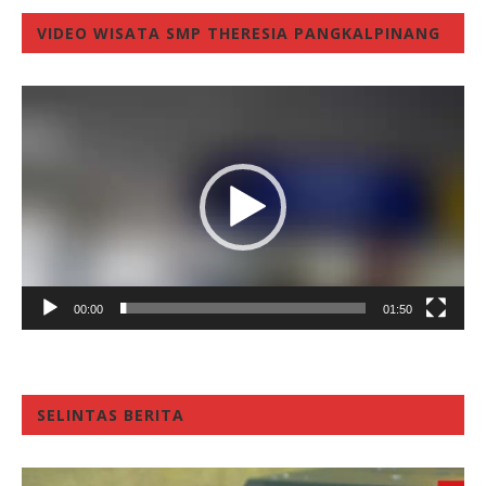
VIDEO WISATA SMP THERESIA PANGKALPINANG
Video
Player
00:00
01:50
SELINTAS BERITA