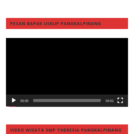
PESAN BAPAK USKUP PANGKALPINANG
Video
Player
00:00
04:01
VIDEO WISATA SMP THERESIA PANGKALPINANG