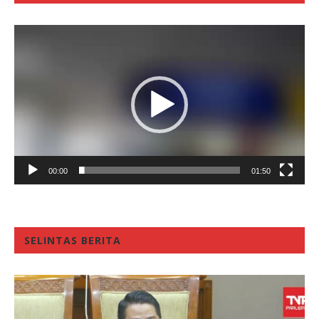
Video
Player
00:00
01:50
SELINTAS BERITA