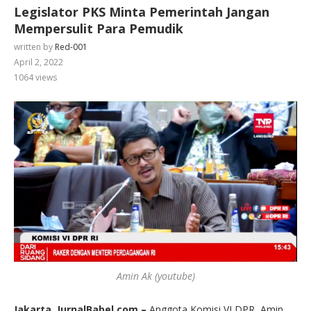
Legislator PKS Minta Pemerintah Jangan
Mempersulit Para Pemudik
written by
Red-001
April 2, 2022
1064
views
Amin Ak (youtube)
Jakarta, JurnalBabel.com –
Anggota Komisi VI DPR, Amin