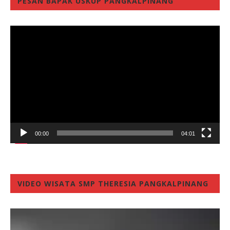
PESAN BAPAK USKUP PANGKALPINANG
Video
Player
00:00
04:01
VIDEO WISATA SMP THERESIA PANGKALPINANG
Video
Player