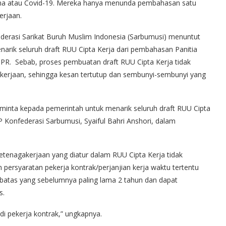
ona atau Covid-19. Mereka hanya menunda pembahasan satu
erjaan.
ederasi Sarikat Buruh Muslim Indonesia (Sarbumusi) menuntut
arik seluruh draft RUU Cipta Kerja dari pembahasan Panitia
 DPR. Sebab, proses pembuatan draft RUU Cipta Kerja tidak
akerjaan, sehingga kesan tertutup dan sembunyi-sembunyi yang
minta kepada pemerintah untuk menarik seluruh draft RUU Cipta
 Konfederasi Sarbumusi, Syaiful Bahri Anshori, dalam
 ketenagakerjaan yang diatur dalam RUU Cipta Kerja tidak
persyaratan pekerja kontrak/perjanjian kerja waktu tertentu
rbatas yang sebelumnya paling lama 2 tahun dan dapat
s.
i pekerja kontrak,” ungkapnya.