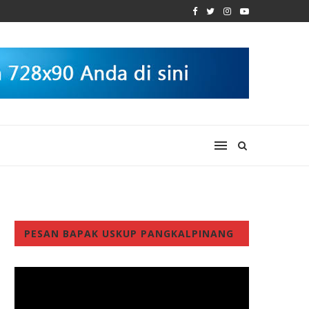
PESAN BAPAK USKUP PANGKALPINANG
Video
Player