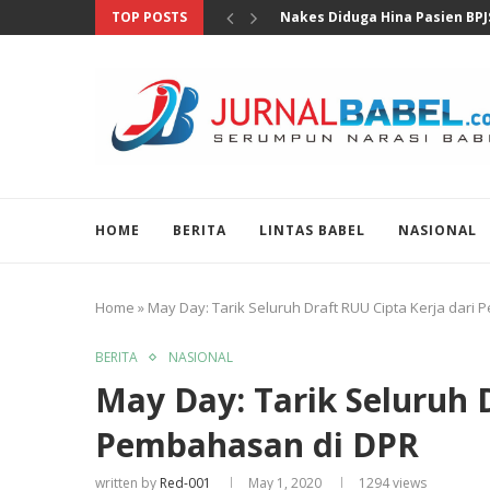
TOP POSTS
MKD DPR Segera Bahas Lapora
HOME
BERITA
LINTAS BABEL
NASIONAL
Home
»
May Day: Tarik Seluruh Draft RUU Cipta Kerja dari
BERITA
NASIONAL
May Day: Tarik Seluruh 
Pembahasan di DPR
written by
Red-001
May 1, 2020
1294
views