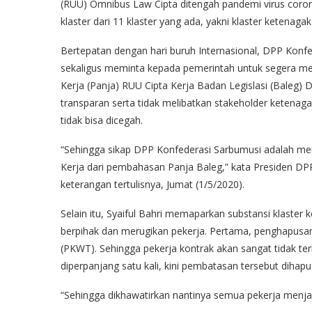
(RUU) Omnibus Law Cipta ditengah pandemi virus cor
klaster dari 11 klaster yang ada, yakni klaster ketenagak
Bertepatan dengan hari buruh Internasional, DPP Konf
sekaligus meminta kepada pemerintah untuk segera men
Kerja (Panja) RUU Cipta Kerja Badan Legislasi (Baleg)
transparan serta tidak melibatkan stakeholder ketenag
tidak bisa dicegah.
“Sehingga sikap DPP Konfederasi Sarbumusi adalah me
Kerja dari pembahasan Panja Baleg,” kata Presiden DPP
keterangan tertulisnya, Jumat (1/5/2020).
Selain itu, Syaiful Bahri memaparkan substansi klaster
berpihak dan merugikan pekerja. Pertama, penghapusan 
(PKWT). Sehingga pekerja kontrak akan sangat tidak te
diperpanjang satu kali, kini pembatasan tersebut dihapu
“Sehingga dikhawatirkan nantinya semua pekerja menjad