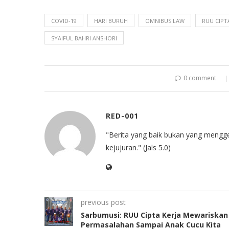
COVID-19
HARI BURUH
OMNIBUS LAW
RUU CIPT
SYAIFUL BAHRI ANSHORI
0 comment
RED-001
"Berita yang baik bukan yang mengg
kejujuran." (Jals 5.0)
previous post
Sarbumusi: RUU Cipta Kerja Mewariskan
Permasalahan Sampai Anak Cucu Kita