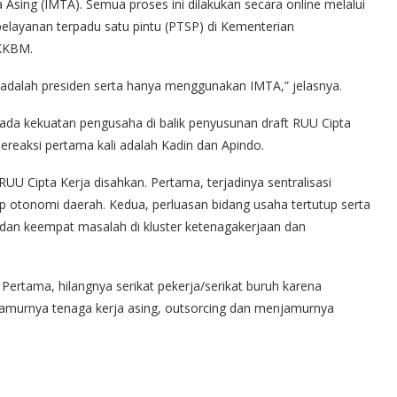
sing (IMTA). Semua proses ini dilakukan secara online melalui
 pelayanan terpadu satu pintu (PTSP) di Kementerian
BKKBM.
adalah presiden serta hanya menggunakan IMTA,” jelasnya.
 ada kekuatan pengusaha di balik penyusunan draft RUU Cipta
bereaksi pertama kali adalah Kadin dan Apindo.
UU Cipta Kerja disahkan. Pertama, terjadinya sentralisasi
ap otonomi daerah. Kedua, perluasan bidang usaha tertutup serta
a dan keempat masalah di kluster ketenagakerjaan dan
Pertama, hilangnya serikat pekerja/serikat buruh karena
jamurnya tenaga kerja asing, outsorcing dan menjamurnya