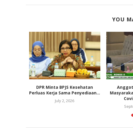
YOU MA
 Naik saat
DPR Minta BPJS Kesehatan
Anggot
PKS:...
Perluas Kerja Sama Penyediaan...
Masyaraka
Covi
July 2, 2026
Sept