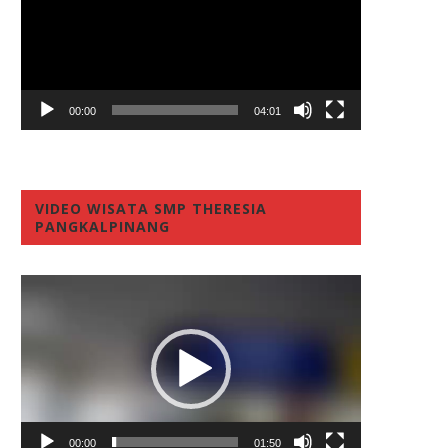
00:00
04:01
VIDEO WISATA SMP THERESIA
PANGKALPINANG
Video
Player
00:00
01:50