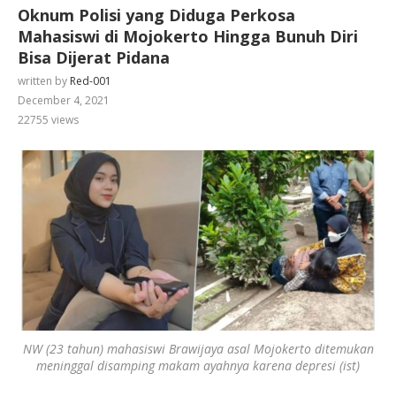
Oknum Polisi yang Diduga Perkosa
Mahasiswi di Mojokerto Hingga Bunuh Diri
Bisa Dijerat Pidana
written by
Red-001
December 4, 2021
22755
views
NW (23 tahun) mahasiswi Brawijaya asal Mojokerto ditemukan
meninggal disamping makam ayahnya karena depresi (ist)