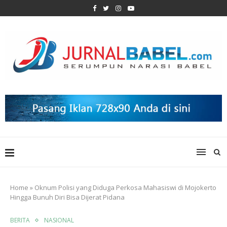
Home
»
Oknum Polisi yang Diduga Perkosa Mahasiswi di Mojokerto
Hingga Bunuh Diri Bisa Dijerat Pidana
BERITA
NASIONAL