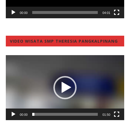
00:00
04:01
VIDEO WISATA SMP THERESIA PANGKALPINANG
Video
Player
00:00
01:50