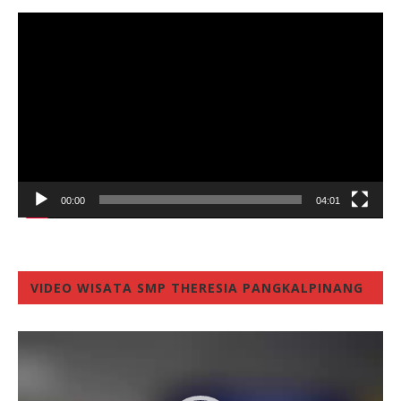
Video
Player
00:00
04:01
VIDEO WISATA SMP THERESIA PANGKALPINANG
Video
Player