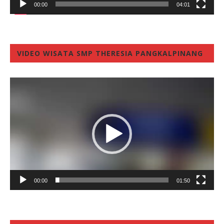
00:00
04:01
VIDEO WISATA SMP THERESIA PANGKALPINANG
Video
Player
00:00
01:50