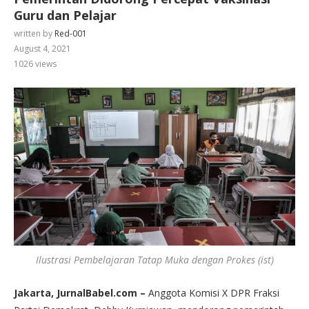
Guru dan Pelajar
written by
Red-001
August 4, 2021
1026
views
Ilustrasi Pembelajaran Tatap Muka dengan Prokes (ist)
Jakarta, JurnalBabel.com –
Anggota Komisi X DPR Fraksi