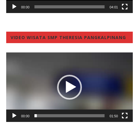
00:00
04:01
VIDEO WISATA SMP THERESIA PANGKALPINANG
Video
Player
00:00
01:50