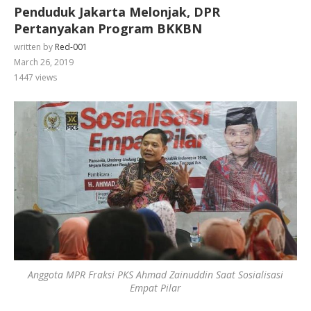
Penduduk Jakarta Melonjak, DPR
Pertanyakan Program BKKBN
written by
Red-001
March 26, 2019
1447
views
Anggota MPR Fraksi PKS Ahmad Zainuddin Saat Sosialisasi
Empat Pilar